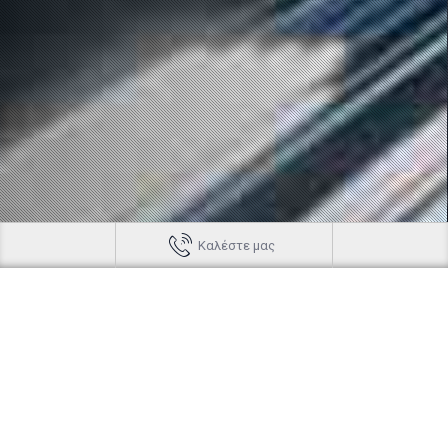
Καλέστε μας
AUDIO TUNING. Αυτοκινήτων Ανταλλακτικά, Είδη και
Αξεσουάρ.
Επισκευές
Προσθέστε
usb -aux-
bluetooth
Επισκευές ραδιοcd