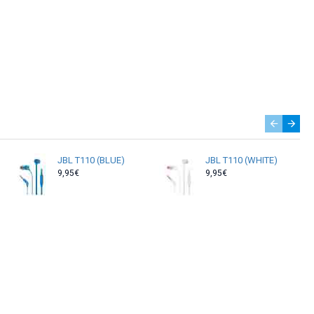
άσου ακουστικά που φορτίζουν γρήγορα
ιμα σε 4 διαφορετικές αποχρώσεις,
περδεύεται και είναι απίστευτα ελαφριά
 τη μέρα. Και όταν συνδυάζεις τους
ακουστικά παραμένουν στη θέση τους όταν
ς χάρις στη δυνατότητα σύνδεσης με
σεις ποτέ κάποια κλήση. Έτσι, τα JBL
παστο κομμάτι της καθημερινότητάς σου.
JBL T110 (BLUE)
JBL T110 (WHITE)
9,95€
9,95€