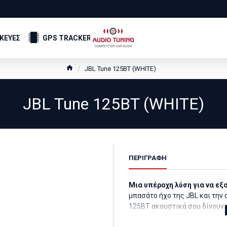
ΣΚΕΥΕΣ
GPS TRACKER
JBL Tune 125BT (WHITE)
JBL Tune 125BT (WHITE)
ΠΕΡΙΓΡΑΦΗ
Μια υπέροχη λύση για να εξ
μπασάτο ήχο της JBL και την
125BT ακουστικά σου δίνουν τ
σου, να απολαμβάνεις τις κλ