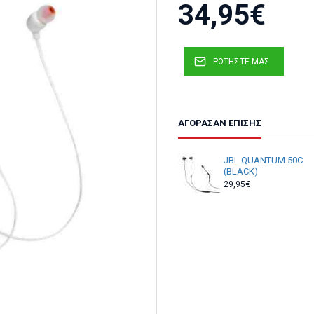
αυτονομίας μπαταρίας. Φαντ
34,95€
μέσα σε 2 ώρες, είναι διαθέσ
διαθέτουν καλώδιο που δεν μ
και άνετα για να τα φοράς όλη
μαγνήτες που διαθέτουν, τα 
ΡΩΤΉΣΤΕ ΜΑΣ
δεν τα χρησιμοποιείς. Επίση
πολλαπλές συσκευές δεν θα χά
TUNE 125BT θα γίνουν αναπόσ
ΑΓΌΡΑΣΑΝ ΕΠΊΣΗΣ
JBL QUANTUM 50C
(BLACK)
29,95€