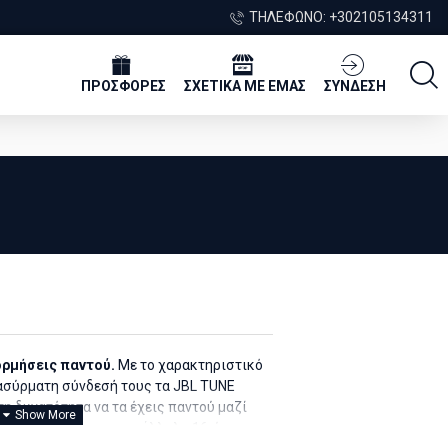
ΤΗΛΈΦΩΝΟ: +302105134311
ΠΡΟΣΦΟΡΕΣ
ΣΧΕΤΙΚΑ ΜΕ ΕΜΑΣ
ΣΥΝΔΕΣΗ
ορμήσεις παντού.
Με το χαρακτηριστικό
 ασύρματη σύνδεσή τους τα JBL TUNE
η δυνατότητα να τα έχεις παντού μαζί
ήσεις σου, έχοντας παράλληλα 16 ώρες